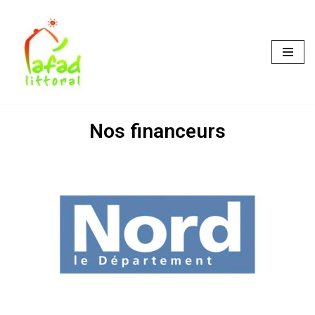
Skip
to
content
Nos financeurs